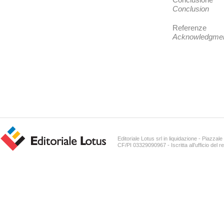
Conclusione
Conclusion
Referenze
Acknowledgme
Editoriale Lotus srl in liquidazione - Piazz
CF/PI 03329090967 - Iscritta all’ufficio del r