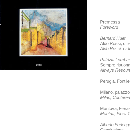
Premessa
Foreword
Bernard Huet
Aldo Rossi, o l’
Aldo Rossi, or 
Patrizia Lomba
Sempre risuonano
Always Resound 
Perugia, Fontil
Milano, palazzo
Milan, Conferen
Mantova, Fiera-C
Mantua, Fiera-
Alberto Ferleng