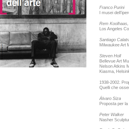
Franco Purini
I musei dell’i
Rem Koolhaas, 
Los Angeles Co
Santiago Calat
Milwaukee Art
Steven Holl
Bellevue Art M
Nelson Atkins 
Kiasma, Helsin
1938-2002. Pro
Quelli che osser
Álvaro Siza
Proposta per la
Peter Walker
Nasher Sculptu