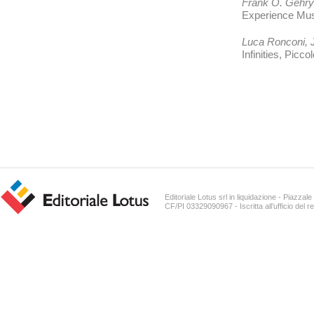
Frank O. Gehry
Experience Musi
Luca Ronconi, 
Infinities, Picco
Editoriale Lotus srl in liquidazione - Piazz
CF/PI 03329090967 - Iscritta all’ufficio del r